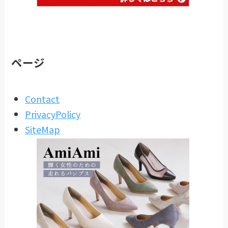
ページ
Contact
PrivacyPolicy
SiteMap