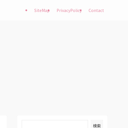
SiteMap
PrivacyPolicy
Contact
検索