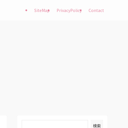
SiteMap
PrivacyPolicy
Contact
検索