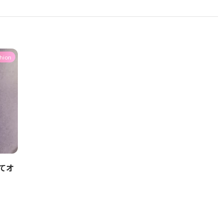
hion
てオ